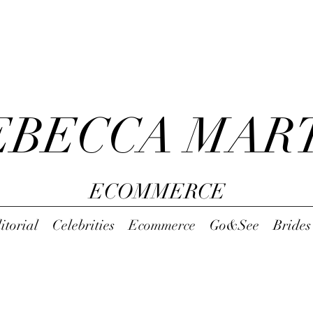
EBECCA MAR
ECOMMERCE
itorial
Celebrities
Ecommerce
Go&See
Brides